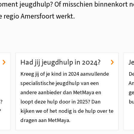
t moment jeugdhulp? Of misschien binnenkort n
e regio Amersfoort werkt.
Had jij jeugdhulp in 2024?
J
Kreeg jij of je kind in 2024 aanvullende
De
specialistische jeugdhulp van een
Am
andere aanbieder dan MetMaya en
ge
?
loopt deze hulp door in 2025? Dan
bu
?
kijken we of het nodig is de hulp over te
dragen aan MetMaya.