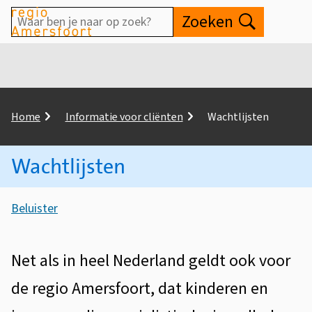
Waar
Zoeken
Open
ben
je
naar
op
K
Home
Informatie voor cliënten
Wachtlijsten
zoek?
r
u
Wachtlijsten
i
m
A
e
Beluister
s
l
W
p
s
a
a
Net als in heel Nederland geldt ook voor
i
d
c
de regio Amersfoort, dat kinderen en
s