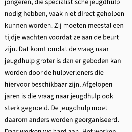
h
jongeren, die specialistische jeugdhulp
t
t
nodig hebben, vaak niet direct geholpen
e
l
n
kunnen worden. Zij moeten meestal een
i
t
tijdje wachten voordat ze aan de beurt
i
j
zijn. Dat komt omdat de vraag naar
e
s
jeugdhulp groter is dan er geboden kan
t
worden door de hulpverleners die
e
hiervoor beschikbaar zijn. Afgelopen
n
jaren is die vraag naar jeugdhulp ook
sterk gegroeid. De jeugdhulp moet
daarom anders worden georganiseerd.
Daar werken we hard aan. Het werken