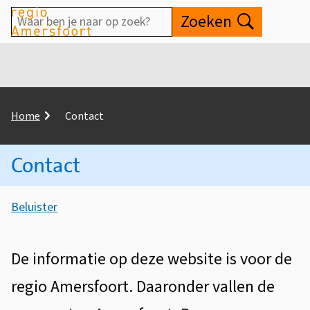
Waar
Zoeken
Open
ben
je
naar
op
K
Home
Contact
zoek?
r
u
Contact
i
m
A
e
Beluister
s
l
C
p
s
o
a
De informatie op deze website is voor de
i
d
n
regio Amersfoort. Daaronder vallen de
s