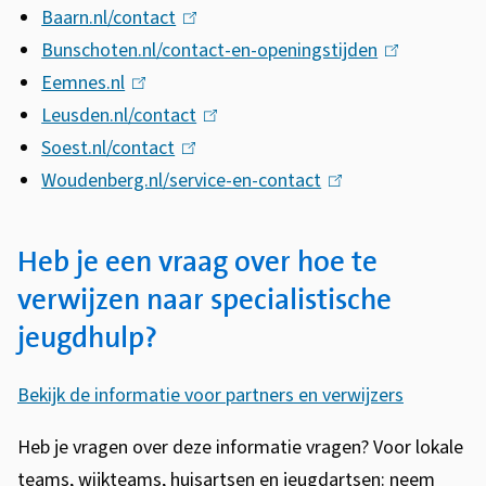
Baarn.nl/contact
(
l
Bunschoten.nl/contact-en-openingstijden
l
i
(
Eemnes.nl
(
i
n
l
Leusden.nl/contact
l
n
(
k
i
Soest.nl/contact
i
(
k
l
i
n
Woudenberg.nl/service-en-contact
n
l
i
i
s
(
k
k
i
s
n
e
l
i
i
n
e
k
x
i
s
Heb je een vraag over hoe te
s
k
x
i
t
n
e
verwijzen naar specialistische
e
i
t
s
e
k
x
jeugdhulp?
x
s
e
e
r
i
t
t
e
r
x
n
s
e
Bekijk de informatie voor partners en verwijzers
e
x
n
t
)
e
r
r
t
)
e
x
n
Heb je vragen over deze informatie vragen? Voor lokale
n
e
r
t
)
teams, wijkteams, huisartsen en jeugdartsen: neem