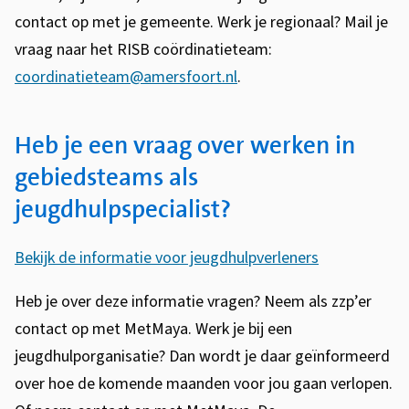
)
r
n
e
contact op met je gemeente. Werk je regionaal? Mail je
n
)
r
vraag naar het RISB coördinatieteam:
)
n
coordinatieteam@amersfoort.nl
.
)
Heb je een vraag over werken in
gebiedsteams als
jeugdhulpspecialist?
Bekijk de informatie voor jeugdhulpverleners
Heb je over deze informatie vragen? Neem als zzp’er
contact op met MetMaya. Werk je bij een
jeugdhulporganisatie? Dan wordt je daar geïnformeerd
over hoe de komende maanden voor jou gaan verlopen.