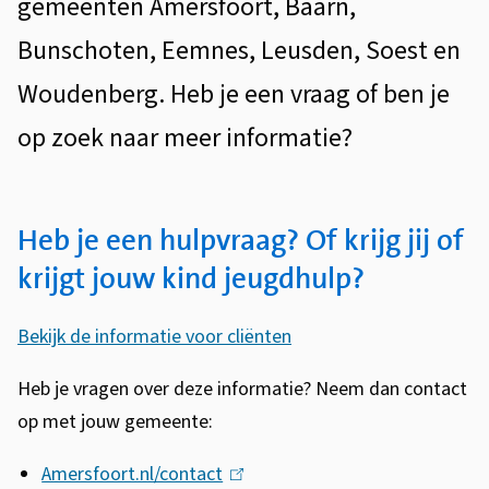
t
gemeenten Amersfoort, Baarn,
t
a
Bunschoten, Eemnes, Leusden, Soest en
e
c
n
Woudenberg. Heb je een vraag of ben je
t
t
op zoek naar meer informatie?
i
e
Heb je een hulpvraag? Of krijg jij of
krijgt jouw kind jeugdhulp?
Bekijk de informatie voor cliënten
Heb je vragen over deze informatie? Neem dan contact
op met jouw gemeente:
Amersfoort.nl/contact
(