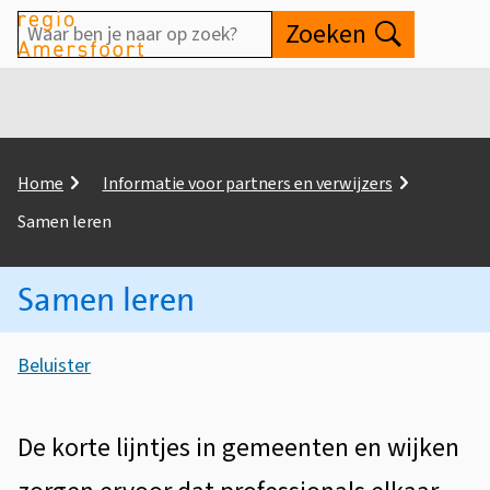
Waar
Zoeken
Open
ben
je
naar
op
K
Home
Informatie voor partners en verwijzers
zoek?
r
Samen leren
u
i
Samen leren
m
e
A
l
Beluister
p
s
S
a
s
d
a
De korte lijntjes in gemeenten en wijken
i
m