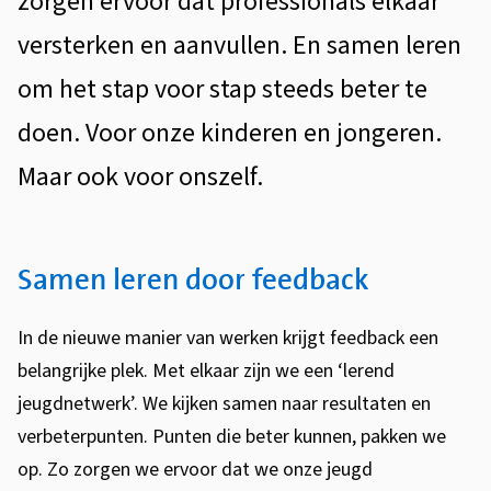
zorgen ervoor dat professionals elkaar
s
e
versterken en aanvullen. En samen leren
t
n
om het stap voor stap steeds beter te
e
l
n
doen. Voor onze kinderen en jongeren.
e
t
Maar ook voor onszelf.
i
r
e
e
Samen leren door feedback
n
In de nieuwe manier van werken krijgt feedback een
belangrijke plek. Met elkaar zijn we een ‘lerend
jeugdnetwerk’. We kijken samen naar resultaten en
verbeterpunten. Punten die beter kunnen, pakken we
op. Zo zorgen we ervoor dat we onze jeugd