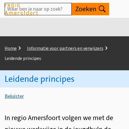
Waar
Zoeken
Open
ben
je
naar
op
K
Home
Informatie voor partners en verwijzers
zoek?
r
Leidende principes
u
i
Leidende principes
m
e
A
l
Beluister
p
s
L
a
s
d
e
In regio Amersfoort volgen we met de
i
i