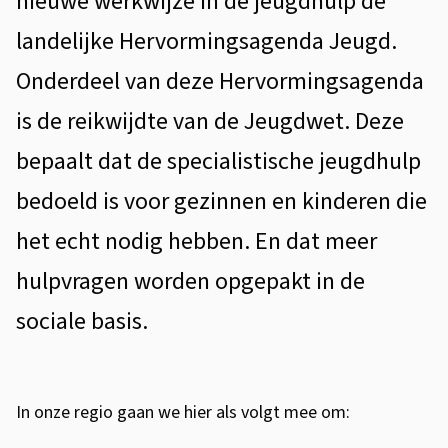
nieuwe werkwijze in de jeugdhulp de
s
d
landelijke Hervormingsagenda Jeugd.
t
e
Onderdeel van deze Hervormingsagenda
e
n
n
is de reikwijdte van de Jeugdwet. Deze
d
t
bepaalt dat de specialistische jeugdhulp
i
e
bedoeld is voor gezinnen en kinderen die
e
p
het echt nodig hebben. En dat meer
r
hulpvragen worden opgepakt in de
i
sociale basis.
n
c
In onze regio gaan we hier als volgt mee om:
i