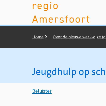
Home
Over de nieuwe werkwijze (
Kruimelpad
Jeugdhulp op sch
Assistentie
Beluister
Jeugdhulp