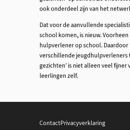
ook onderdeel zijn van het netwer
Dat voor de aanvullende specialist
school komen, is nieuw. Voorheen 
hulpverlener op school. Daardoo
verschillende jeugdhulpverleners 
gezichten’ is niet alleen veel fijne
leerlingen zelf.
A
F
l
Contact
Privacyverklaring
o