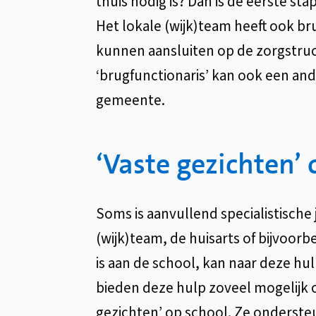
thuis nodig is? Dan is de eerste st
Het lokale (wijk)team heeft ook br
kunnen aansluiten op de zorgstruc
‘brugfunctionaris’ kan ook een and
gemeente.
‘Vaste gezichten’ 
Soms is aanvullend specialistisch
(wijk)team, de huisarts of bijvoor
is aan de school, kan naar deze hu
bieden deze hulp zoveel mogelijk o
gezichten’ op school. Ze onderst